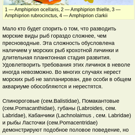
1 — Amphiprion ocellaris, 2 — Amphiprion thielle, 3 —
Amphiprion rubrocinctus, 4 — Amphiprion clarkii
Мало кто будет спорить о том, что разводить
морские виды рыб гораздо сложнее, чем
пресноводные. Эта сложность обусловлена
наличием у морских рыб крохотной личинки и
длительная планктонная стадия развития.
Удовлетворить требования этих личинок в неволе
иногда невозможно. Во многих случаях нерест
морских рыб не запланирован, две особи в общем
аквариуме обособляются и нерестятся.
Спинороговые (сем.Balistidae), Помакантовые
(сем.Pomacanthidae), губаны (Labroides, сем.
Labridae), Кабанчики (Lachnolaimus , сем. Labridae)
и рыбы Ласточки (сем.Pomacentridae)
демонстрируют подобное половое поведение, но