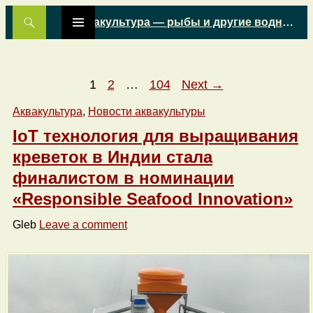
Search
Аквакультура — рыбы и другие водные животные
Skip
PRIMARY
to
MENU
content
Posts
1
2
…
104
Next →
navigation
Аквакультура
,
Новости аквакультуры
IoT технология для выращивания
креветок в Индии стала
финалистом в номинации
«Responsible Seafood Innovation»
Gleb
Leave a comment